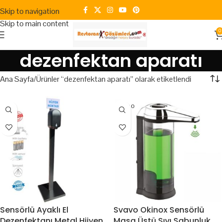
Skip to navigation
Skip to main content
0
dezenfektan aparatı
Ana Sayfa
Ürünler “dezenfektan aparatı” olarak etiketlendi
SOLD O
UT
Sensörlü Ayaklı El
Svavo Okinox Sensörlü
Dezenfektanı Metal Hijyen
Masa Üstü Sıvı Sabunluk,