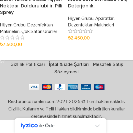
Noktası. Doldurulabilir. Pilli.
Deterjanlık.
Sprey
Hijyen Grubu
,
Aparatlar
,
Hijyen Grubu
,
Dezenfektan
Dezenfektan Makineleri
Makineleri
,
Çok Satan Ürünler
₺
2.450,00
₺
7.500,00
DEVAMINI OKU
SEPETE EKLE
Gizlilik Politikası
-
İptal & iade Şartları
-
Mesafeli Satış
Sözleşmesi
Restorancozumleri.com 2021-2025 © Tüm hakları saklıdır.
Gizlilik, Kullanım ve Telif Hakları bildiriminde belirtilen kurallar
çerçevesinde hizmet sunulmaktadır.