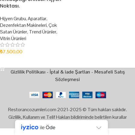
Noktası.
Hijyen Grubu
,
Aparatlar
,
Dezenfektan Makineleri
,
Çok
Satan Ürünler
,
Trend Ürünler
,
Vitrin Ürünleri
₺
7.500,00
SEPETE EKLE
Gizlilik Politikası
-
İptal & iade Şartları
-
Mesafeli Satış
Sözleşmesi
Restorancozumleri.com 2021-2025 © Tüm hakları saklıdır.
Gizlilik, Kullanım ve Telif Hakları bildiriminde belirtilen kurallar
çerçevesinde hizmet sunulmaktadır.