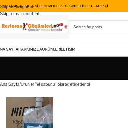
Skip to navigation
5 YILI AŞKIN TECRÜBESİ İLE YEMEK SEKTÖRÜNDE LİDER TEDARİKÇİ
Skip to main content
NA SAYFA
HAKKIMIZDA
ÜRÜNLER
İLETİŞİM
Ana Sayfa
Ürünler “el sabunu” olarak etiketlendi