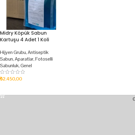
Midry Köpük Sabun
Kartuşu 4 Adet 1 Koli
Hijyen Grubu
,
Antiseptik
Sabun
,
Aparatlar
,
Fotoselli
Sabunluk
,
Genel
₺
2.450,00
SEPETE EKLE
G