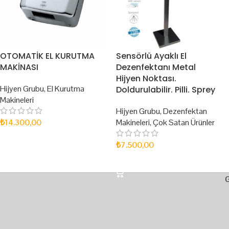
OTOMATİK EL KURUTMA
Sensörlü Ayaklı El
MAKİNASI
Dezenfektanı Metal
Hijyen Noktası.
Hijyen Grubu
,
El Kurutma
Doldurulabilir. Pilli. Sprey
Makineleri
Hijyen Grubu
,
Dezenfektan
₺
14.300,00
Makineleri
,
Çok Satan Ürünler
SEPETE EKLE
₺
7.500,00
SEPETE EKLE
G