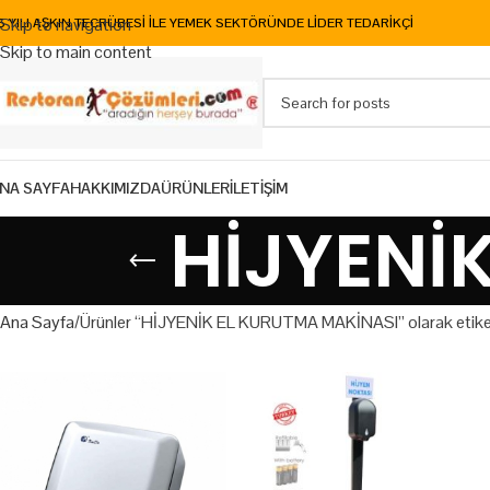
Skip to navigation
5 YILI AŞKIN TECRÜBESİ İLE YEMEK SEKTÖRÜNDE LİDER TEDARİKÇİ
Skip to main content
NA SAYFA
HAKKIMIZDA
ÜRÜNLER
İLETİŞİM
HİJYENİ
Ana Sayfa
Ürünler “HİJYENİK EL KURUTMA MAKİNASI” olarak etike