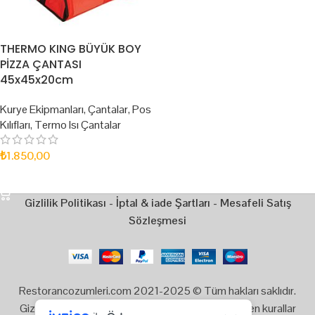
THERMO KING BÜYÜK BOY
PİZZA ÇANTASI
45x45x20cm
Kurye Ekipmanları
,
Çantalar
,
Pos
Kılıfları
,
Termo Isı Çantalar
₺
1.850,00
SEPETE EKLE
Gizlilik Politikası
-
İptal & iade Şartları
-
Mesafeli Satış
Sözleşmesi
Restorancozumleri.com 2021-2025 © Tüm hakları saklıdır.
Gizlilik, Kullanım ve Telif Hakları bildiriminde belirtilen kurallar