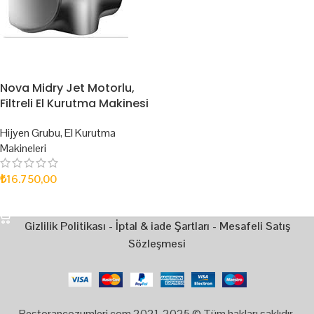
Nova Midry Jet Motorlu,
Filtreli El Kurutma Makinesi
Hijyen Grubu
,
El Kurutma
Makineleri
₺
16.750,00
SEPETE EKLE
Gizlilik Politikası
-
İptal & iade Şartları
-
Mesafeli Satış
Sözleşmesi
Restorancozumleri.com 2021-2025 © Tüm hakları saklıdır.