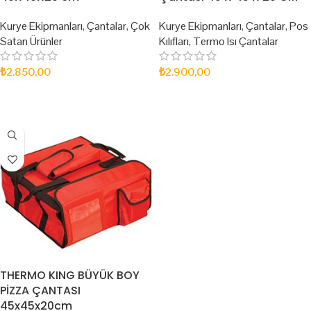
Kurye Ekipmanları
,
Çantalar
,
Çok
Kurye Ekipmanları
,
Çantalar
,
Pos
Satan Ürünler
Kılıfları
,
Termo Isı Çantalar
₺
2.850,00
₺
2.900,00
SEPETE EKLE
SEPETE EKLE
THERMO KING BÜYÜK BOY
PİZZA ÇANTASI
45x45x20cm