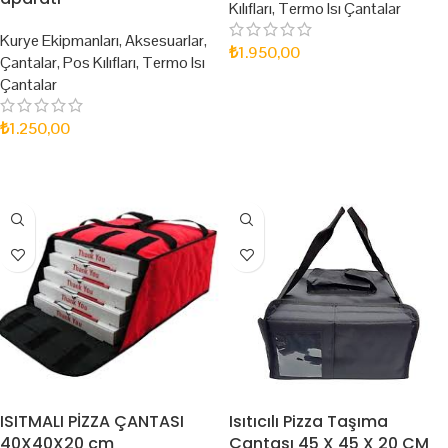
Kılıfları
,
Termo Isı Çantalar
Kurye Ekipmanları
,
Aksesuarlar
,
₺
1.950,00
Çantalar
,
Pos Kılıfları
,
Termo Isı
Çantalar
SEPETE EKLE
₺
1.250,00
SEPETE EKLE
ISITMALI PİZZA ÇANTASI
Isıtıcılı Pizza Taşıma
40X40X20 cm
Çantası 45 X 45 X 20 CM