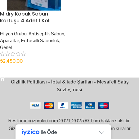
Midry Köpük Sabun
Kartuşu 4 Adet 1 Koli
Hijyen Grubu
,
Antiseptik Sabun
,
Aparatlar
,
Fotoselli Sabunluk
,
Genel
₺
2.450,00
SEPETE EKLE
Gizlilik Politikası
-
İptal & iade Şartları
-
Mesafeli Satış
Sözleşmesi
Restorancozumleri.com 2021-2025 © Tüm hakları saklıdır.
Gizlilik, Kullanım ve Telif Hakları bildiriminde belirtilen kurallar
çerçevesinde hizmet sunulmaktadır.