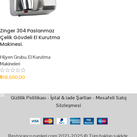
Zinger 304 Paslanmaz
Çelik Gövdeli El Kurutma
Makinesi.
Hijyen Grubu
,
El Kurutma
Makineleri
₺
18.500,00
SEPETE EKLE
Gizlilik Politikası
-
İptal & iade Şartları
-
Mesafeli Satış
Sözleşmesi
Restorancozumleri.com 2021-2025 © Tüm hakları saklıdır.