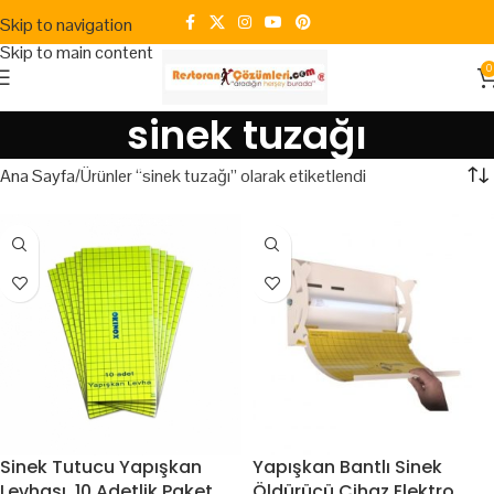
Skip to navigation
Skip to main content
0
sinek tuzağı
Ana Sayfa
Ürünler “sinek tuzağı” olarak etiketlendi
Sinek Tutucu Yapışkan
Yapışkan Bantlı Sinek
Levhası. 10 Adetlik Paket
Öldürücü Cihaz Elektro