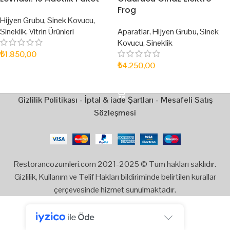
Frog
Hijyen Grubu
,
Sinek Kovucu
,
Sineklik
,
Vitrin Ürünleri
Aparatlar
,
Hijyen Grubu
,
Sinek
Kovucu
,
Sineklik
₺
1.850,00
₺
4.250,00
SEPETE EKLE
SEPETE EKLE
Gizlilik Politikası
-
İptal & iade Şartları
-
Mesafeli Satış
Sözleşmesi
Restorancozumleri.com 2021-2025 © Tüm hakları saklıdır.
Gizlilik, Kullanım ve Telif Hakları bildiriminde belirtilen kurallar
çerçevesinde hizmet sunulmaktadır.