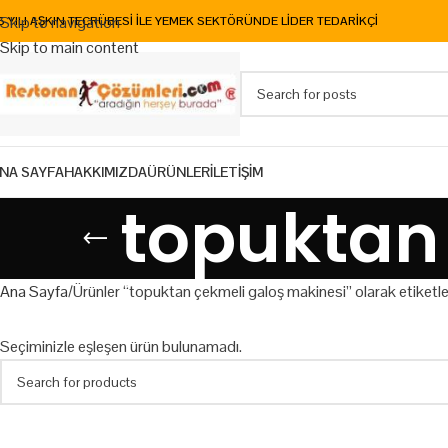
Skip to navigation
5 YILI AŞKIN TECRÜBESİ İLE YEMEK SEKTÖRÜNDE LİDER TEDARİKÇİ
Skip to main content
NA SAYFA
HAKKIMIZDA
ÜRÜNLER
İLETİŞİM
topuktan
Ana Sayfa
Ürünler “topuktan çekmeli galoş makinesi” olarak etiketl
Seçiminizle eşleşen ürün bulunamadı.