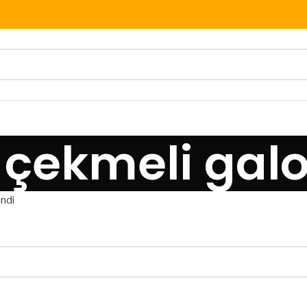
 çekmeli gal
endi