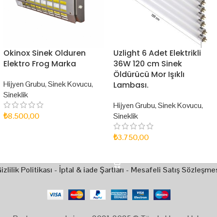
Okinox Sinek Olduren
Uzlight 6 Adet Elektrikli
Elektro Frog Marka
36W 120 cm Sinek
Öldürücü Mor Işıklı
Hijyen Grubu
,
Sinek Kovucu
,
Lambası.
Sineklik
Hijyen Grubu
,
Sinek Kovucu
,
₺
8.500,00
Sineklik
SEPETE EKLE
₺
3.750,00
SEPETE EKLE
izlilik Politikası
-
İptal & iade Şartları
-
Mesafeli Satış Sözleşme