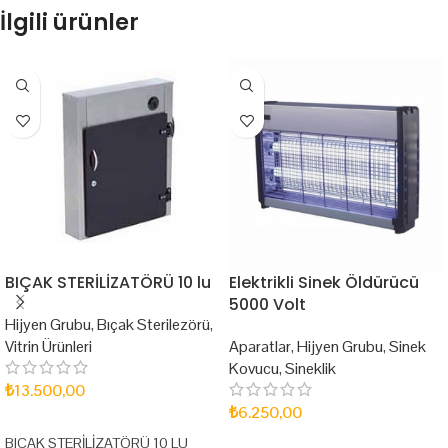
İlgili ürünler
BIÇAK STERİLİZATÖRÜ 10 lu
Elektrikli Sinek Öldürücü
5000 Volt
Hijyen Grubu
,
Bıçak Sterilezörü
,
Vitrin Ürünleri
Aparatlar
,
Hijyen Grubu
,
Sinek
Kovucu
,
Sineklik
₺
13.500,00
₺
6.250,00
SEPETE EKLE
BIÇAK STERİLİZATÖRÜ 10 LU
SEPETE EKLE