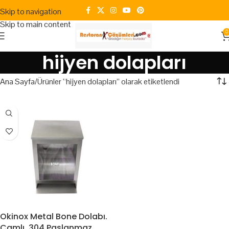
Skip to navigation
Skip to main content
0
hijyen dolapları
Ana Sayfa
Ürünler “hijyen dolapları” olarak etiketlendi
Okinox Metal Bone Dolabı.
Camlı. 304 Paslanmaz