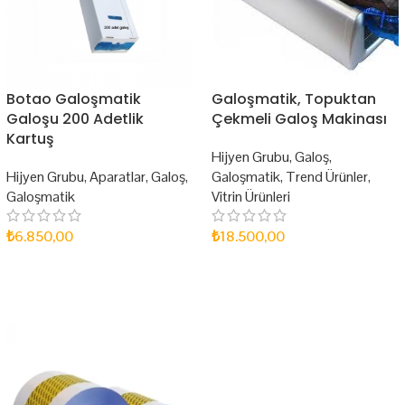
Botao Galoşmatik
Galoşmatik, Topuktan
Galoşu 200 Adetlik
Çekmeli Galoş Makinası
Kartuş
Hijyen Grubu
,
Galoş
,
Hijyen Grubu
,
Aparatlar
,
Galoş
,
Galoşmatik
,
Trend Ürünler
,
Galoşmatik
Vitrin Ürünleri
₺
6.850,00
₺
18.500,00
SEPETE EKLE
SEPETE EKLE