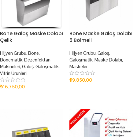
Bone Galoş Maske Dolabı
Bone Maske Galoş Dolabı
Çelik
5 Bölmeli
Hijyen Grubu
,
Bone
,
Hijyen Grubu
,
Galoş
,
Bonematik
,
Dezenfektan
Galoşmatik
,
Maske Dolabı
,
Makineleri
,
Galoş
,
Galoşmatik
,
Maskeler
Vitrin Ürünleri
₺
9.850,00
₺
16.750,00
SEPETE EKLE
SEPETE EKLE