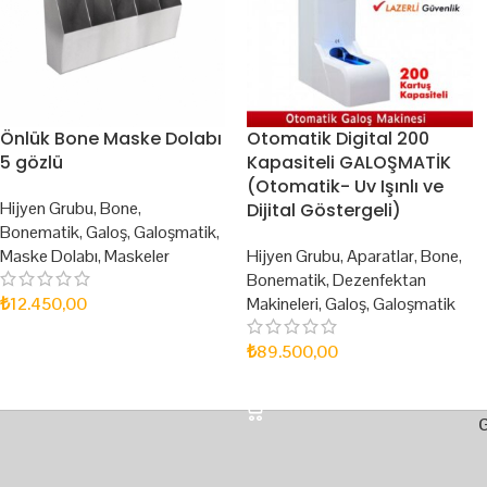
Önlük Bone Maske Dolabı
Otomatik Digital 200
5 gözlü
Kapasiteli GALOŞMATİK
(Otomatik- Uv Işınlı ve
Hijyen Grubu
,
Bone
,
Dijital Göstergeli)
Bonematik
,
Galoş
,
Galoşmatik
,
Maske Dolabı
,
Maskeler
Hijyen Grubu
,
Aparatlar
,
Bone
,
Bonematik
,
Dezenfektan
₺
12.450,00
Makineleri
,
Galoş
,
Galoşmatik
SEPETE EKLE
₺
89.500,00
SEPETE EKLE
G