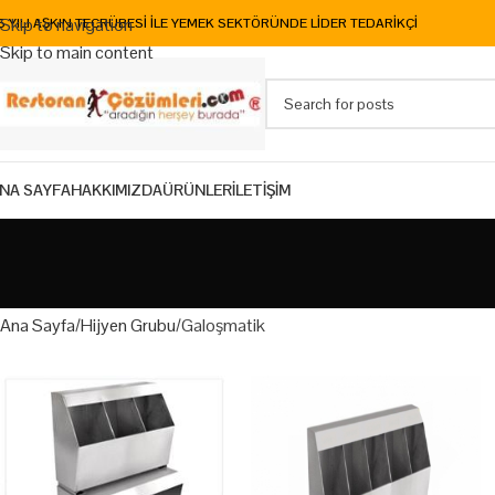
Skip to navigation
5 YILI AŞKIN TECRÜBESİ İLE YEMEK SEKTÖRÜNDE LİDER TEDARİKÇİ
Skip to main content
NA SAYFA
HAKKIMIZDA
ÜRÜNLER
İLETİŞİM
Ana Sayfa
Hijyen Grubu
Galoşmatik