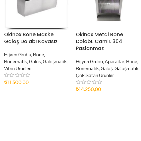
Okinox Bone Maske
Okinox Metal Bone
Galoş Dolabı Kovasız
Dolabı. Camlı. 304
Paslanmaz
Hijyen Grubu
,
Bone
,
Bonematik
,
Galoş
,
Galoşmatik
,
Hijyen Grubu
,
Aparatlar
,
Bone
,
Vitrin Ürünleri
Bonematik
,
Galoş
,
Galoşmatik
,
Çok Satan Ürünler
₺
11.500,00
₺
14.250,00
SEPETE EKLE
SEPETE EKLE