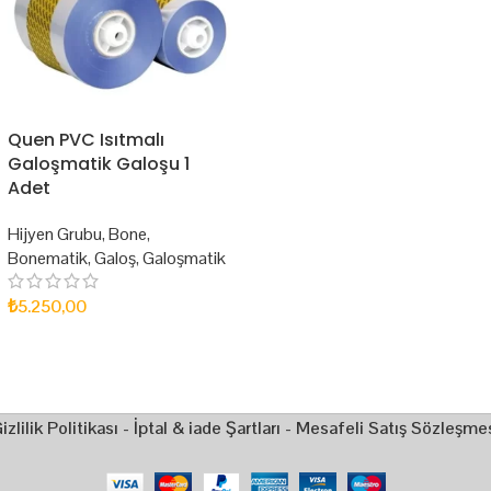
Quen PVC Isıtmalı
Galoşmatik Galoşu 1
Adet
Hijyen Grubu
,
Bone
,
Bonematik
,
Galoş
,
Galoşmatik
₺
5.250,00
SEPETE EKLE
izlilik Politikası
-
İptal & iade Şartları
-
Mesafeli Satış Sözleşme