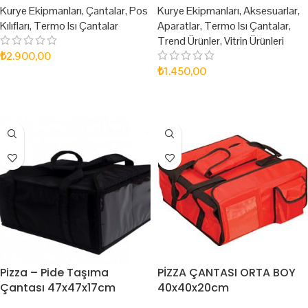
Kurye Ekipmanları
,
Çantalar
,
Pos
Kurye Ekipmanları
,
Aksesuarlar
,
Kılıfları
,
Termo Isı Çantalar
Aparatlar
,
Termo Isı Çantalar
,
Trend Ürünler
,
Vitrin Ürünleri
₺
2.900,00
₺
1.450,00
SEPETE EKLE
SEPETE EKLE
Pizza – Pide Taşıma
PİZZA ÇANTASI ORTA BOY
Çantası 47x47x17cm
40x40x20cm