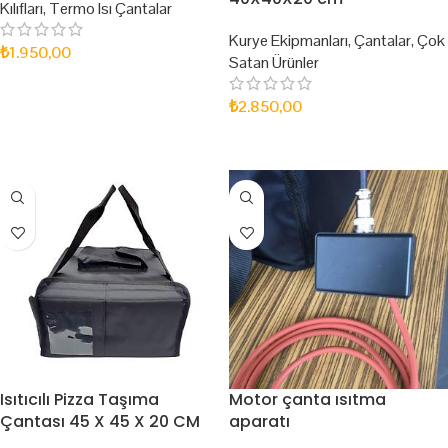
Kılıfları
,
Termo Isı Çantalar
Kurye Ekipmanları
,
Çantalar
,
Çok
₺
1.950,00
Satan Ürünler
SEPETE EKLE
₺
2.850,00
SEPETE EKLE
Isıtıcılı Pizza Taşıma
Motor çanta ısıtma
Çantası 45 X 45 X 20 CM
aparatı