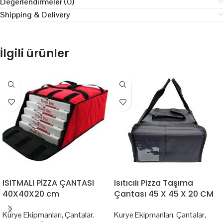
Değerlendirmeler (0)
Shipping & Delivery
İlgili ürünler
ISITMALI PİZZA ÇANTASI
Isıtıcılı Pizza Taşıma
40X40X20 cm
Çantası 45 X 45 X 20 CM
Kurye Ekipmanları
,
Çantalar
,
Kurye Ekipmanları
,
Çantalar
,