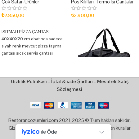
Çok Satan Ürünler
Pos Kılıfları
,
Termo Isı Çantalar
₺
2.850,00
₺
2.900,00
SEPETE EKLE
SEPETE EKLE
ISITMALI PİZZA ÇANTASI
40X40X20 cm ebatında sadece
siyah renk mevcut pizza taşıma
çantası sıcak servis çantası
müşterilerinize sıcak siparişler
ulaştırmanın yanında müşteri
memnuniyeti ön planda
Gizlilik Politikası
-
İptal & iade Şartları
-
Mesafeli Satış
olur.restorancozumleri.net
Sözleşmesi
Restorancozumleri.com 2021-2025 © Tüm hakları saklıdır.
Gizlilik, Kullanım ve Telif Hakları bildiriminde belirtilen kurallar
çerçevesinde hizmet sunulmaktadır.