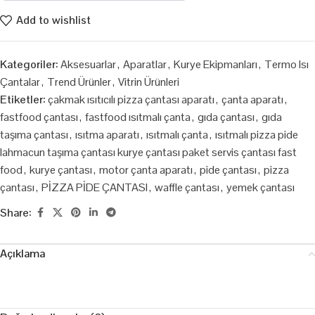
Add to wishlist
Kategoriler:
Aksesuarlar
,
Aparatlar
,
Kurye Ekipmanları
,
Termo Isı
Çantalar
,
Trend Ürünler
,
Vitrin Ürünleri
Etiketler:
çakmak ısıtıcılı pizza çantası aparatı
,
çanta aparatı
,
fastfood çantası
,
fastfood ısıtmalı çanta
,
gıda çantası
,
gıda
taşıma çantası
,
ısıtma aparatı
,
ısıtmalı çanta
,
ısıtmalı pizza pide
lahmacun taşıma çantası kurye çantası paket servis çantası fast
food
,
kurye çantası
,
motor çanta aparatı
,
pide çantası
,
pizza
çantası
,
PİZZA PİDE ÇANTASI
,
waffle çantası
,
yemek çantası
Share:
Açıklama