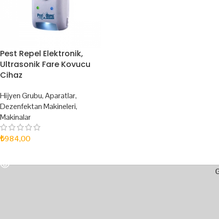
Pest Repel Elektronik,
Ultrasonik Fare Kovucu
Cihaz
Hijyen Grubu
,
Aparatlar
,
Dezenfektan Makineleri
,
Makinalar
₺
984,00
DEVAMINI OKU
G