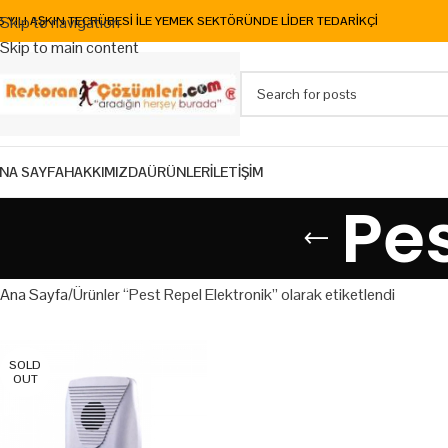
Skip to navigation
5 YILI AŞKIN TECRÜBESİ İLE YEMEK SEKTÖRÜNDE LİDER TEDARİKÇİ
Skip to main content
NA SAYFA
HAKKIMIZDA
ÜRÜNLER
İLETİŞİM
Pes
Ana Sayfa
Ürünler “Pest Repel Elektronik” olarak etiketlendi
SOLD
OUT