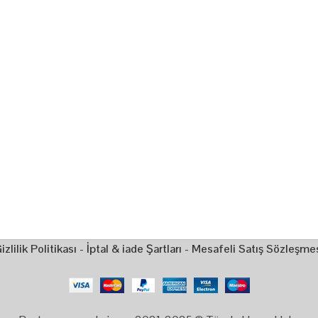
izlilik Politikası
-
İptal & iade Şartları
-
Mesafeli Satış Sözleşme