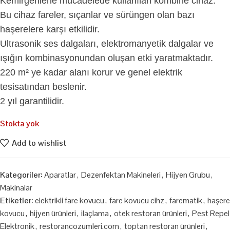
Kemirgenlerle mücadelede kullanılan kombine cihaz.
Bu cihaz fareler, sıçanlar ve sürüngen olan bazı
haşerelere karşı etkilidir.
Ultrasonik ses dalgaları, elektromanyetik dalgalar ve
ışığın kombinasyonundan oluşan etki yaratmaktadır.
220 m² ye kadar alanı korur ve genel elektrik
tesisatından beslenir.
2 yıl garantilidir.
Stokta yok
Add to wishlist
Kategoriler:
Aparatlar
,
Dezenfektan Makineleri
,
Hijyen Grubu
,
Makinalar
Etiketler:
elektrikli fare kovucu
,
fare kovucu cihz
,
farematik
,
haşere
kovucu
,
hijyen ürünleri
,
ilaçlama
,
otek restoran ürünleri
,
Pest Repel
Elektronik
,
restorancozumleri.com
,
toptan restoran ürünleri
,