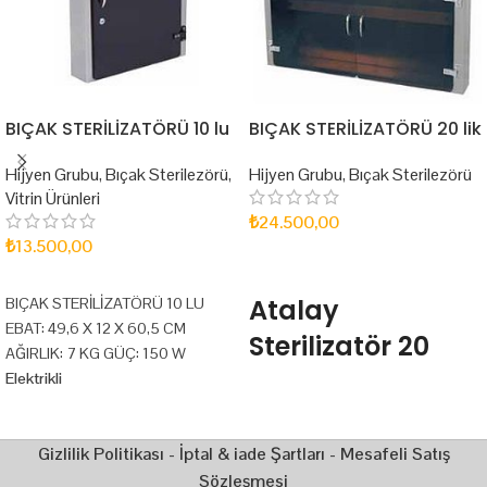
BIÇAK STERİLİZATÖRÜ 10 lu
BIÇAK STERİLİZATÖRÜ 20 lik
Hijyen Grubu
,
Bıçak Sterilezörü
,
Hijyen Grubu
,
Bıçak Sterilezörü
Vitrin Ürünleri
₺
24.500,00
₺
13.500,00
SEPETE EKLE
SEPETE EKLE
Atalay
BIÇAK STERİLİZATÖRÜ 10 LU
EBAT: 49,6 X 12 X 60,5 CM
Sterilizatör 20
AĞIRLIK: 7 KG GÜÇ: 150 W
Bıçak Kapasiteli
Elektrikli
Ultraviyole -C lambası sayesinde
Ultraviyole lamba sayesinde içine
içine koyulan tüm bıçak ve diğer
koyulan tüm bıçak ve diğer
Gizlilik Politikası
-
İptal & iade Şartları
-
Mesafeli Satış
takımları uzun süre mikrop ve
takımları uzun süre mikrop ve
bakterilerden arınmış
Sözleşmesi