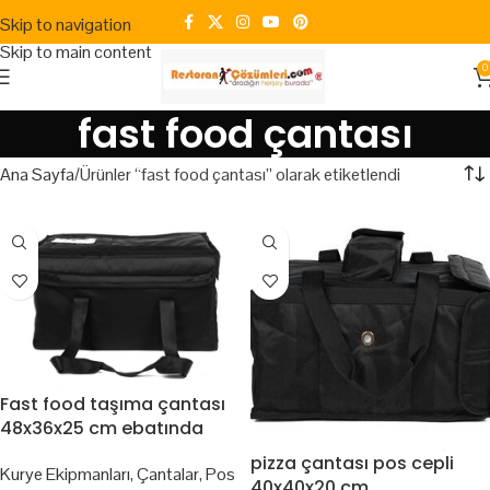
Skip to navigation
Skip to main content
0
fast food çantası
Ana Sayfa
Ürünler “fast food çantası” olarak etiketlendi
Fast food taşıma çantası
48x36x25 cm ebatında
pizza çantası pos cepli
Kurye Ekipmanları
,
Çantalar
,
Pos
40x40x20 cm