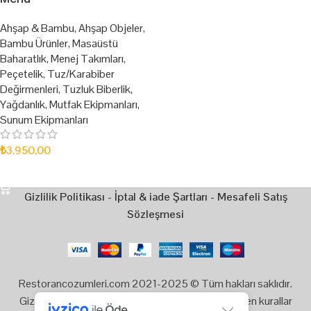
Ahşap & Bambu
,
Ahşap Objeler
,
Bambu Ürünler
,
Masaüstü
Baharatlık
,
Menej Takımları
,
Peçetelik
,
Tuz/Karabiber
Değirmenleri
,
Tuzluk Biberlik
,
Yağdanlık
,
Mutfak Ekipmanları
,
Sunum Ekipmanları
₺
3.950,00
SEPETE EKLE
Gizlilik Politikası
-
İptal & iade Şartları
-
Mesafeli Satış
Sözleşmesi
Restorancozumleri.com 2021-2025 © Tüm hakları saklıdır.
Gizlilik, Kullanım ve Telif Hakları bildiriminde belirtilen kurallar