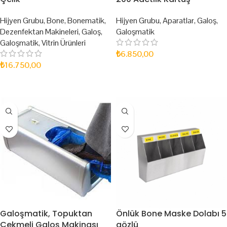
Hijyen Grubu
,
Bone
,
Bonematik
,
Hijyen Grubu
,
Aparatlar
,
Galoş
,
Dezenfektan Makineleri
,
Galoş
,
Galoşmatik
Galoşmatik
,
Vitrin Ürünleri
₺
6.850,00
₺
16.750,00
SEPETE EKLE
SEPETE EKLE
Galoşmatik, Topuktan
Önlük Bone Maske Dolabı 5
Çekmeli Galoş Makinası
gözlü