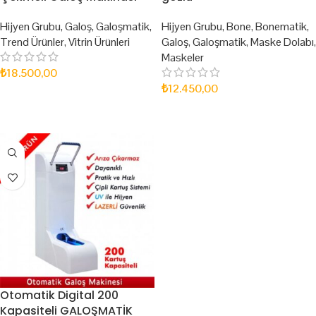
Hijyen Grubu
,
Galoş
,
Galoşmatik
,
Hijyen Grubu
,
Bone
,
Bonematik
,
Trend Ürünler
,
Vitrin Ürünleri
Galoş
,
Galoşmatik
,
Maske Dolabı
,
Maskeler
₺
18.500,00
₺
12.450,00
SEPETE EKLE
SEPETE EKLE
Otomatik Digital 200
Kapasiteli GALOŞMATİK