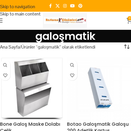
Skip to navigation
Skip to main content
0
galoşmatik
Ana Sayfa
Ürünler “galoşmatik” olarak etiketlendi
Bone Galoş Maske Dolabı
Botao Galoşmatik Galoşu
Çelik
200 Adetlik Kartuş