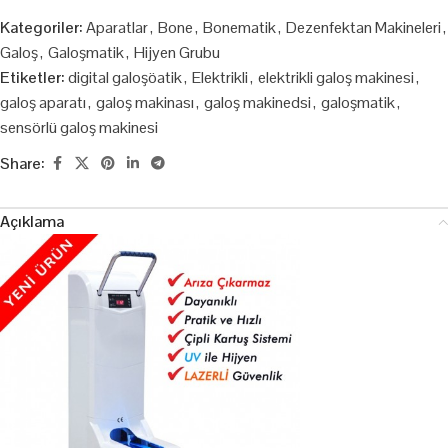
Kategoriler:
Aparatlar
,
Bone
,
Bonematik
,
Dezenfektan Makineleri
,
Galoş
,
Galoşmatik
,
Hijyen Grubu
Etiketler:
digital galoşöatik
,
Elektrikli
,
elektrikli galoş makinesi
,
galoş aparatı
,
galoş makinası
,
galoş makinedsi
,
galoşmatik
,
sensörlü galoş makinesi
Share:
Açıklama