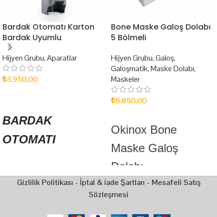
Bardak Otomatı Karton
Bone Maske Galoş Dolabı
Bardak Uyumlu
5 Bölmeli
Hijyen Grubu
,
Aparatlar
Hijyen Grubu
,
Galoş
,
Galoşmatik
,
Maske Dolabı
,
₺
3.950,00
Maskeler
SEPETE EKLE
₺
9.850,00
SEPETE EKLE
BARDAK
Okinox Bone
OTOMATI
Maske Galoş
KARTON BARDAK
Dolabı
UYUMLU
Gizlilik Politikası
-
İptal & iade Şartları
-
Mesafeli Satış
Paslanmaz Çelik
Sözleşmesi
Duvara monte
Yeni bir fikir, yeni bir
5 bölmeli
teknoloji. Bardak otomatı.