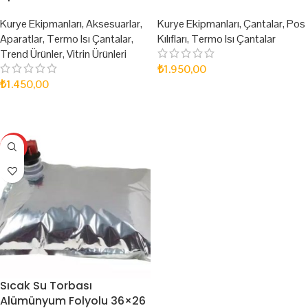
Kurye Ekipmanları
,
Aksesuarlar
,
Kurye Ekipmanları
,
Çantalar
,
Pos
Aparatlar
,
Termo Isı Çantalar
,
Kılıfları
,
Termo Isı Çantalar
Trend Ürünler
,
Vitrin Ürünleri
₺
1.950,00
₺
1.450,00
SEPETE EKLE
SEPETE EKLE
HOT
Sıcak Su Torbası
Alümünyum Folyolu 36×26