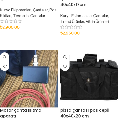
40x40x17cm
Kurye Ekipmanları
,
Çantalar
,
Pos
Kılıfları
,
Termo Isı Çantalar
Kurye Ekipmanları
,
Çantalar
,
Trend Ürünler
,
Vitrin Ürünleri
₺
2.900,00
₺
2.950,00
SEPETE EKLE
SEPETE EKLE
Motor çanta ısıtma
pizza çantası pos cepli
aparatı
40x40x20 cm