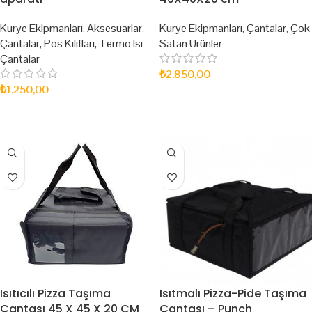
Kurye Ekipmanları
,
Aksesuarlar
,
Kurye Ekipmanları
,
Çantalar
,
Çok
Çantalar
,
Pos Kılıfları
,
Termo Isı
Satan Ürünler
Çantalar
₺
2.850,00
₺
1.250,00
SEPETE EKLE
SEPETE EKLE
Isıtıcılı Pizza Taşıma
Isıtmalı Pizza-Pide Taşıma
Çantası 45 X 45 X 20 CM
Çantası – Punch