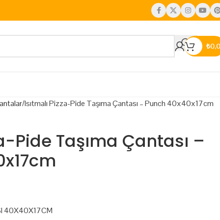
₺
0,
antalar
Isıtmalı Pizza-Pide Taşıma Çantası – Punch 40x40x17cm
za-Pide Taşıma Çantası –
0x17cm
SI 40X40X17CM