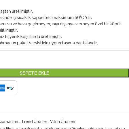
ştan üretilmiştir.
esinde iç sıcaklık kapasitesi maksimum 50°C ‘dir.
mı su ve hava geçirmeyen, ısıyı dışarıya vermeyen özel bir köpük
ıtılmıştır.
z hijyenik koşullarda üretilmiştir.
ahmacun paket servisi için uygun taşıma çantalarıdır.
SEPETE EKLE
ipmanları
,
Trend Ürünler
,
Vitrin Ürünleri
eç filmi
,
ısıtmalı çanta
,
otek restoran ürünleri
,
pide çantası
,
pizza