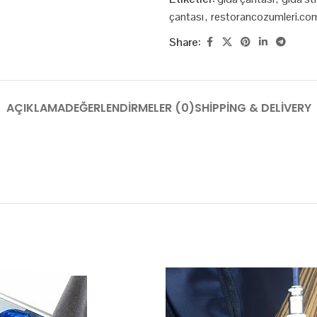
çantası
,
restorancozumleri.co
Share:
AÇIKLAMA
DEĞERLENDIRMELER (0)
SHIPPING & DELIVERY