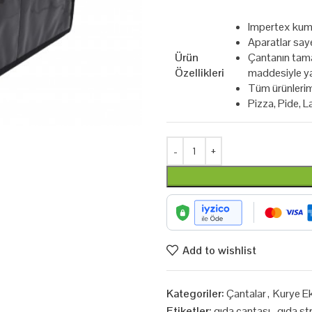
Impertex kuma
Aparatlar say
Ürün
Çantanın tama
Özellikleri
maddesiyle yal
Tüm ürünlerimi
Pizza, Pide, L
Add to wishlist
Kategoriler:
Çantalar
,
Kurye Ek
Etiketler:
gıda çantası
,
gıda str