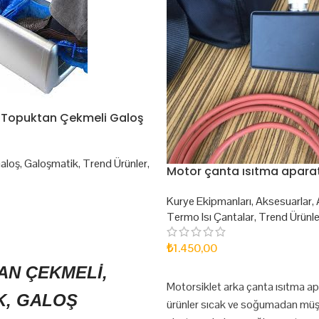
 Topuktan Çekmeli Galoş
aloş
,
Galoşmatik
,
Trend Ürünler
,
Motor çanta ısıtma aparat
Kurye Ekipmanları
,
Aksesuarlar
,
Termo Isı Çantalar
,
Trend Ürünle
₺
1.450,00
AN ÇEKMELİ,
SEPETE EKLE
Motorsiklet arka çanta ısıtma a
K, GALOŞ
ürünler sıcak ve soğumadan müşt