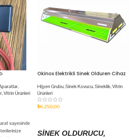
ı
Okinox Elektrikli Sinek Olduren Cihaz
Aparatlar
,
Hijyen Grubu
,
Sinek Kovucu
,
Sineklik
,
Vitrin
r
,
Vitrin Ürünleri
Ürünleri
₺
6.250,00
SEPETE EKLE
parat sayesinde
erilerinize
SİNEK OLDURUCU,