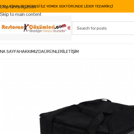
Skip to navigation
5 YILI AŞKIN TECRÜBESİ İLE YEMEK SEKTÖRÜNDE LİDER TEDARİKÇİ
Skip to main content
NA SAYFA
HAKKIMIZDA
ÜRÜNLER
İLETİŞİM