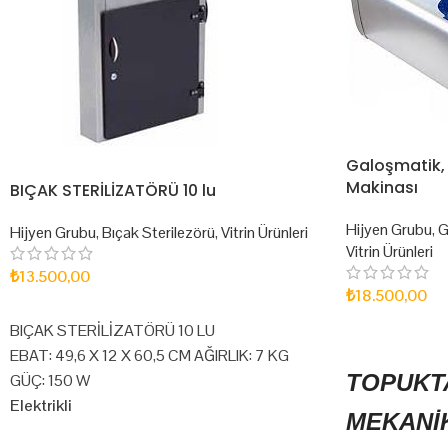
Galoşmatik,
Makinası
BIÇAK STERİLİZATÖRÜ 10 lu
Hijyen Grubu
,
G
Hijyen Grubu
,
Bıçak Sterilezörü
,
Vitrin Ürünleri
Vitrin Ürünleri
₺
13.500,00
₺
18.500,00
SEPETE EKLE
SEPETE EKLE
BIÇAK STERİLİZATÖRÜ 10 LU
EBAT: 49,6 X 12 X 60,5 CM AĞIRLIK: 7 KG
TOPUKT
GÜÇ: 150 W
Elektrikli
MEKANİ
Ultraviyole -C lambası sayesinde içine koyulan