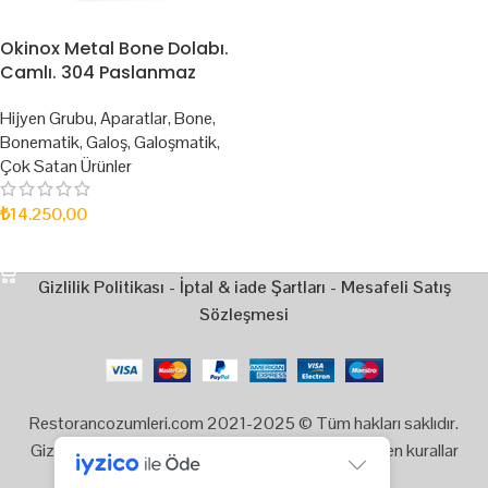
Okinox Metal Bone Dolabı.
Camlı. 304 Paslanmaz
Hijyen Grubu
,
Aparatlar
,
Bone
,
Bonematik
,
Galoş
,
Galoşmatik
,
Çok Satan Ürünler
₺
14.250,00
SEPETE EKLE
Gizlilik Politikası
-
İptal & iade Şartları
-
Mesafeli Satış
Sözleşmesi
Restorancozumleri.com 2021-2025 © Tüm hakları saklıdır.
Gizlilik, Kullanım ve Telif Hakları bildiriminde belirtilen kurallar
çerçevesinde hizmet sunulmaktadır.