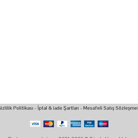
izlilik Politikası
-
İptal & iade Şartları
-
Mesafeli Satış Sözleşme