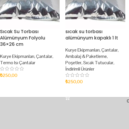
Sıcak Su Torbası
sıcak su torbası
Alümünyum Folyolu
alümünyum kapaklı 1 lt
36×26 cm
Kurye Ekipmanları
,
Çantalar
,
Kurye Ekipmanları
,
Çantalar
,
Ambalaj & Paketleme
,
Termo Isı Çantalar
Poşetler
,
Sıcak Tutucular
,
İndirimli Ürünler
₺
250,00
₺
250,00
SEPETE EKLE
SEPETE EKLE
G