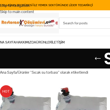
Skip to navigation
5 YILI AŞKIN TECRÜBESİ İLE YEMEK SEKTÖRÜNDE LİDER TEDARİKÇİ
Skip to main content
NA SAYFA
HAKKIMIZDA
ÜRÜNLER
İLETİŞİM
Ana Sayfa
Ürünler “Sıcak su torbası” olarak etiketlendi
HOT