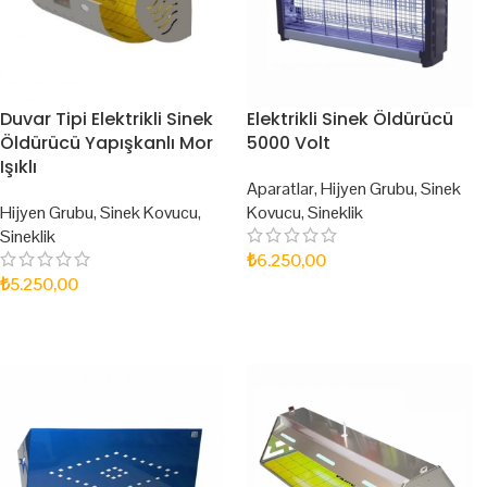
Duvar Tipi Elektrikli Sinek
Elektrikli Sinek Öldürücü
Öldürücü Yapışkanlı Mor
5000 Volt
Işıklı
Aparatlar
,
Hijyen Grubu
,
Sinek
Hijyen Grubu
,
Sinek Kovucu
,
Kovucu
,
Sineklik
Sineklik
₺
6.250,00
₺
5.250,00
SEPETE EKLE
SEPETE EKLE