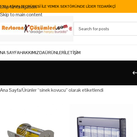
Skip to navigation
5 YILI AŞKIN TECRÜBESİ İLE YEMEK SEKTÖRÜNDE LİDER TEDARİKÇİ
Skip to main content
NA SAYFA
HAKKIMIZDA
ÜRÜNLER
İLETİŞİM
Ana Sayfa
Ürünler “sinek kovucu” olarak etiketlendi