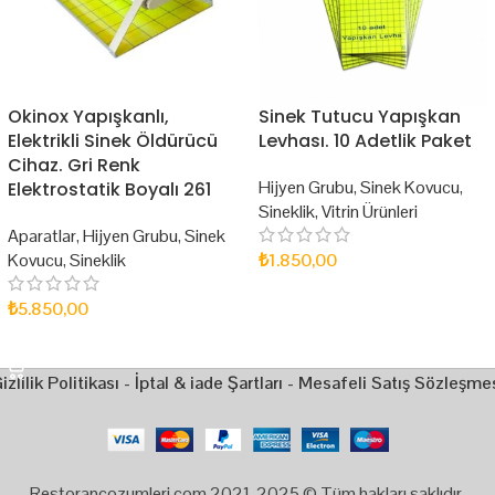
Okinox Yapışkanlı,
Sinek Tutucu Yapışkan
Elektrikli Sinek Öldürücü
Levhası. 10 Adetlik Paket
Cihaz. Gri Renk
Hijyen Grubu
,
Sinek Kovucu
,
Elektrostatik Boyalı 261
Sineklik
,
Vitrin Ürünleri
Aparatlar
,
Hijyen Grubu
,
Sinek
Kovucu
,
Sineklik
₺
1.850,00
SEPETE EKLE
₺
5.850,00
SEPETE EKLE
izlilik Politikası
-
İptal & iade Şartları
-
Mesafeli Satış Sözleşme
Restorancozumleri.com 2021-2025 © Tüm hakları saklıdır.