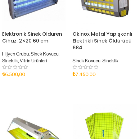
Elektronik Sinek Olduren
Okinox Metal Yapışkanlı
Cihaz. 2×20 60 cm
Elektrikli Sinek Öldürücü
684
Hijyen Grubu
,
Sinek Kovucu
,
Sineklik
,
Vitrin Ürünleri
Sinek Kovucu
,
Sineklik
₺
6.500,00
₺
7.450,00
SEPETE EKLE
SEPETE EKLE