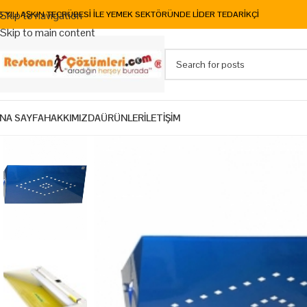
Skip to navigation
5 YILI AŞKIN TECRÜBESİ İLE YEMEK SEKTÖRÜNDE LİDER TEDARİKÇİ
Skip to main content
NA SAYFA
HAKKIMIZDA
ÜRÜNLER
İLETİŞİM