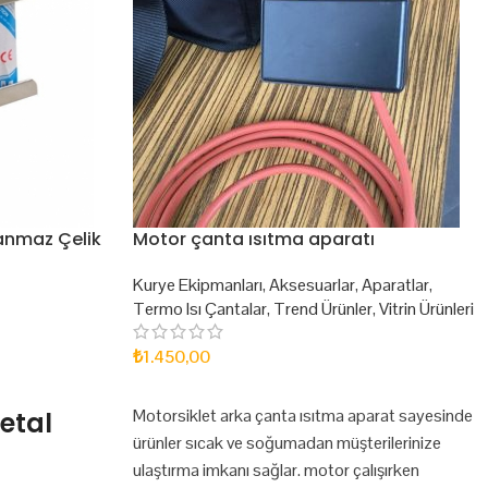
lanmaz Çelik
Motor çanta ısıtma aparatı
Kurye Ekipmanları
,
Aksesuarlar
,
Aparatlar
,
Termo Isı Çantalar
,
Trend Ürünler
,
Vitrin Ürünleri
₺
1.450,00
SEPETE EKLE
Motorsiklet arka çanta ısıtma aparat sayesinde
etal
ürünler sıcak ve soğumadan müşterilerinize
ulaştırma imkanı sağlar. motor çalışırken