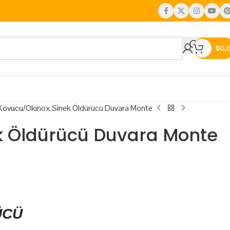
₺
0,
Kovucu
Okinox Sinek Öldürücü Duvara Monte
k Öldürücü Duvara Monte
ÜCÜ