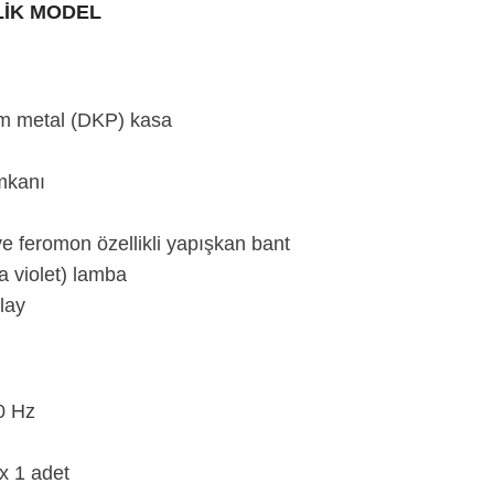
LİK MODEL
lam metal (DKP) kasa
mkanı
ve feromon özellikli yapışkan bant
ra violet) lamba
lay
0 Hz
x 1 adet