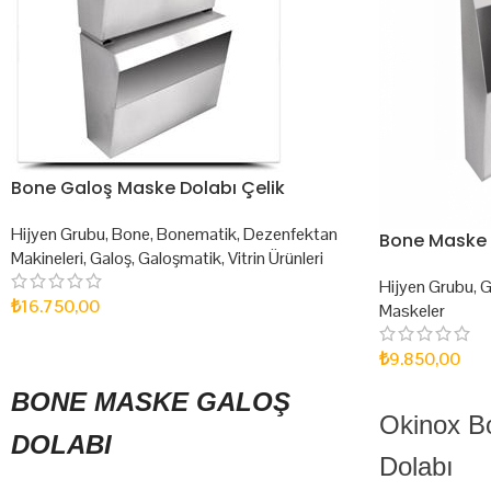
Bone Galoş Maske Dolabı Çelik
Hijyen Grubu
,
Bone
,
Bonematik
,
Dezenfektan
Bone Maske 
Makineleri
,
Galoş
,
Galoşmatik
,
Vitrin Ürünleri
Hijyen Grubu
,
G
₺
16.750,00
Maskeler
SEPETE EKLE
₺
9.850,00
SEPETE EKLE
BONE MASKE GALOŞ
Okinox B
DOLABI
Dolabı