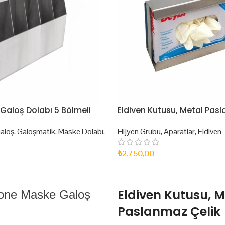
Galoş Dolabı 5 Bölmeli
Eldiven Kutusu, Metal Pas
aloş
,
Galoşmatik
,
Maske Dolabı
,
Hijyen Grubu
,
Aparatlar
,
Eldiven
₺
2.750,00
SEPETE EKLE
Eldiven Kutusu, M
one Maske Galoş
Paslanmaz Çelik