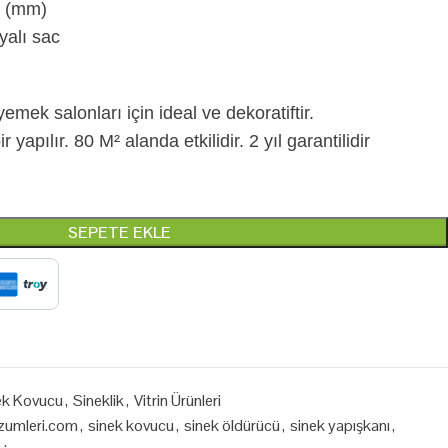
0 (mm)
yalı sac
yemek salonları için ideal ve dekoratiftir.
apılır. 80 M² alanda etkilidir. 2 yıl garantilidir
SEPETE EKLE
ek Kovucu
,
Sineklik
,
Vitrin Ürünleri
zumleri.com
,
sinek kovucu
,
sinek öldürücü
,
sinek yapışkanı
,