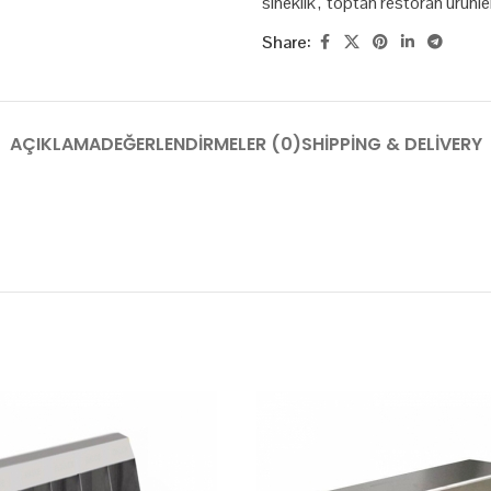
sineklik
,
toptan restoran ürünle
Share:
AÇIKLAMA
DEĞERLENDIRMELER (0)
SHIPPING & DELIVERY