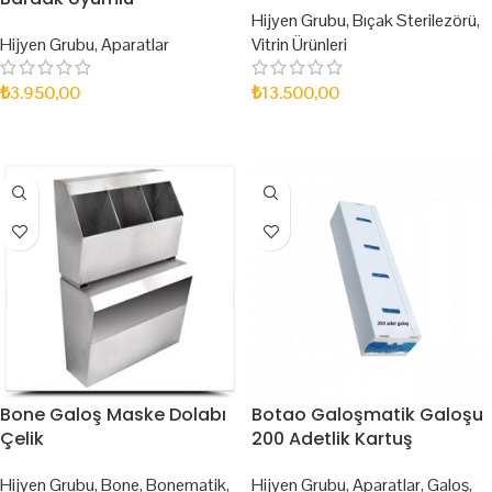
Hijyen Grubu
,
Bıçak Sterilezörü
,
Hijyen Grubu
,
Aparatlar
Vitrin Ürünleri
₺
3.950,00
₺
13.500,00
SEPETE EKLE
SEPETE EKLE
Bone Galoş Maske Dolabı
Botao Galoşmatik Galoşu
Çelik
200 Adetlik Kartuş
Hijyen Grubu
,
Bone
,
Bonematik
,
Hijyen Grubu
,
Aparatlar
,
Galoş
,