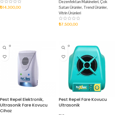
Dezenfektan Makineleri
,
Çok
₺
14.300,00
Satan Ürünler
,
Trend Ürünler
,
Vitrin Ürünleri
SEPETE EKLE
₺
7.500,00
SEPETE EKLE
SOLD O
SOLD O
UT
UT
Pest Repel Elektronik,
Pest Repel Fare Kovucu
Ultrasonik Fare Kovucu
Ultrasonik
Cihaz