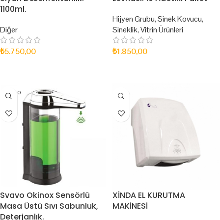
1100ml.
Hijyen Grubu
,
Sinek Kovucu
,
Diğer
Sineklik
,
Vitrin Ürünleri
₺
5.750,00
₺
1.850,00
SEPETE EKLE
SEPETE EKLE
SOLD O
UT
Svavo Okinox Sensörlü
XİNDA EL KURUTMA
Masa Üstü Sıvı Sabunluk,
MAKİNESİ
Deterjanlık.