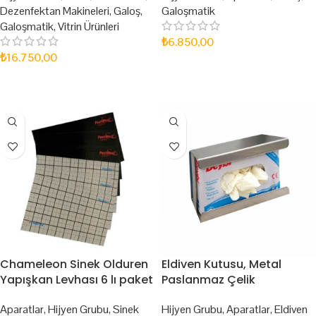
Dezenfektan Makineleri
,
Galoş
,
Galoşmatik
Galoşmatik
,
Vitrin Ürünleri
₺
6.850,00
₺
16.750,00
SEPETE EKLE
SEPETE EKLE
Chameleon Sinek Olduren
Eldiven Kutusu, Metal
Yapışkan Levhası 6 lı paket
Paslanmaz Çelik
Aparatlar
,
Hijyen Grubu
,
Sinek
Hijyen Grubu
,
Aparatlar
,
Eldiven