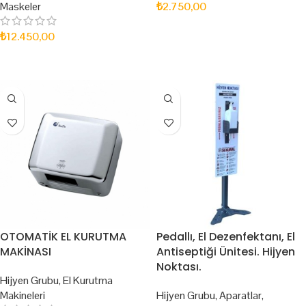
Maskeler
₺
2.750,00
SEPETE EKLE
₺
12.450,00
SEPETE EKLE
OTOMATİK EL KURUTMA
Pedallı, El Dezenfektanı, El
MAKİNASI
Antiseptiği Ünitesi. Hijyen
Noktası.
Hijyen Grubu
,
El Kurutma
Makineleri
Hijyen Grubu
,
Aparatlar
,