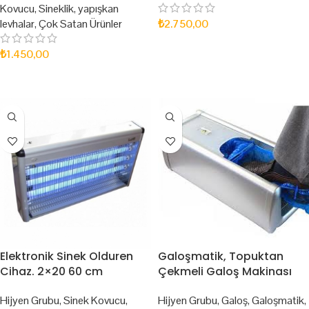
Kovucu
,
Sineklik
,
yapışkan
levhalar
,
Çok Satan Ürünler
₺
2.750,00
SEPETE EKLE
₺
1.450,00
SEPETE EKLE
Elektronik Sinek Olduren
Galoşmatik, Topuktan
Cihaz. 2×20 60 cm
Çekmeli Galoş Makinası
Hijyen Grubu
,
Sinek Kovucu
,
Hijyen Grubu
,
Galoş
,
Galoşmatik
,