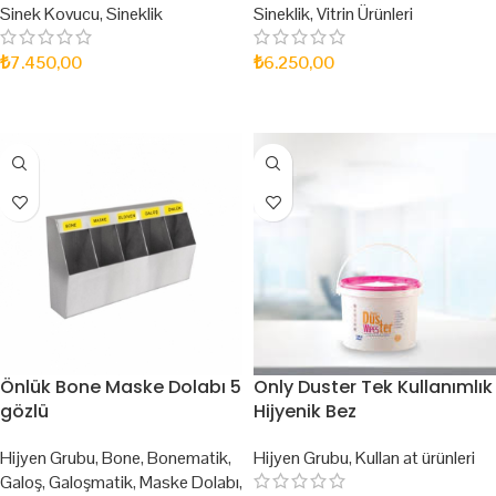
Sinek Kovucu
,
Sineklik
Sineklik
,
Vitrin Ürünleri
₺
7.450,00
₺
6.250,00
SEPETE EKLE
SEPETE EKLE
Önlük Bone Maske Dolabı 5
Only Duster Tek Kullanımlık
gözlü
Hijyenik Bez
Hijyen Grubu
,
Bone
,
Bonematik
,
Hijyen Grubu
,
Kullan at ürünleri
Galoş
,
Galoşmatik
,
Maske Dolabı
,