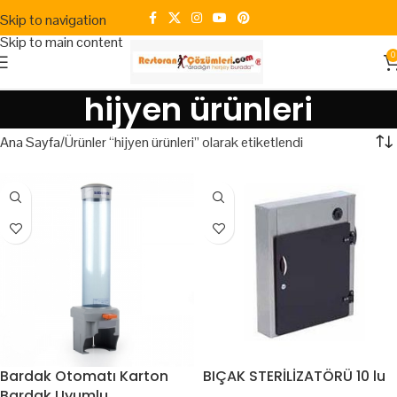
Skip to navigation
Skip to main content
0
hijyen ürünleri
Ana Sayfa
Ürünler “hijyen ürünleri” olarak etiketlendi
Bardak Otomatı Karton
BIÇAK STERİLİZATÖRÜ 10 lu
Bardak Uyumlu