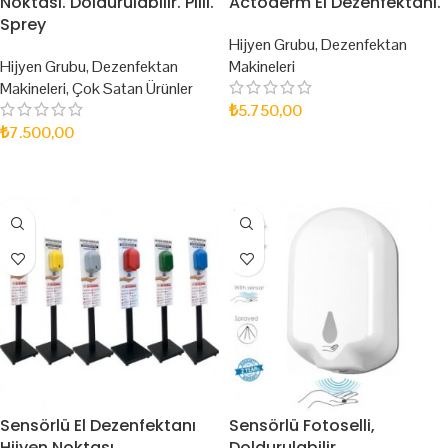
Noktası. Doldurulabilir. Pilli.
Actoderm El Dezenfektanı.
Sprey
Hijyen Grubu
,
Dezenfektan
Hijyen Grubu
,
Dezenfektan
Makineleri
Makineleri
,
Çok Satan Ürünler
₺
5.750,00
₺
7.500,00
SEPETE EKLE
SEPETE EKLE
Sensörlü El Dezenfektanı
Sensörlü Fotoselli,
Hijyen Noktası.
Doldurulabilir