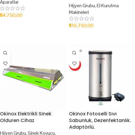
Aparatlar
Hijyen Grubu
,
El Kurutma
Makineleri
₺
4.750,00
SEPETE EKLE
₺
16.750,00
SEPETE EKLE
SOLD O
UT
HOT
Okinox Elektrikli Sinek
Okinox Fotoselli Sıvı
Olduren Cihaz
Sabunluk, Dezenfektanlık.
Adaptörlü.
Hijyen Grubu
,
Sinek Kovucu
,