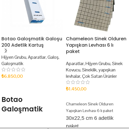
Botao Galoşmatik Galoşu
Chameleon Sinek Olduren
200 Adetlik Kartuş
Yapışkan Levhası 6 lı
paket
Hijyen Grubu
,
Aparatlar
,
Galoş
,
Galoşmatik
Aparatlar
,
Hijyen Grubu
,
Sinek
Kovucu
,
Sineklik
,
yapışkan
₺
6.850,00
levhalar
,
Çok Satan Ürünler
SEPETE EKLE
₺
1.450,00
Botao
SEPETE EKLE
Chameleon Sinek Olduren
Galoşmatik
Yapışkan Levhası 6 lı paket
Galoşu 200
30x22,5 cm 6 adetlik
Adetlik Kartuş
paket