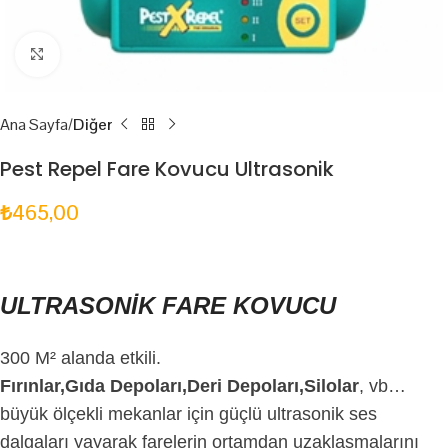
Click to enlarge
Ana Sayfa
Diğer
Pest Repel Fare Kovucu Ultrasonik
₺
465,00
ULTRASONİK FARE KOVUCU
300 M² alanda etkili.
Fırınlar,Gıda Depoları,Deri Depoları,Silolar
, vb…
büyük ölçekli mekanlar için güçlü ultrasonik ses
dalgaları yayarak farelerin ortamdan uzaklaşmalarını